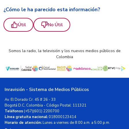
¿Cómo le ha parecido esta información?
Útil
No Útil
Somos la radio, la televisión y los nuevos medios públicos de
Colombia
Inravisión - Sistema de Medios Públicos
Av. El Dorado Cr. 45 # 26 - 33
Bogotá D.C, Colombia - Código Postal: 111321
Teléfonos
(+57)(601) 2200700
Línea gratuita nacional:
018000123414
Horario de atención:
Lunes a viernes de 8:00 a.m. a 5:00 p.m.