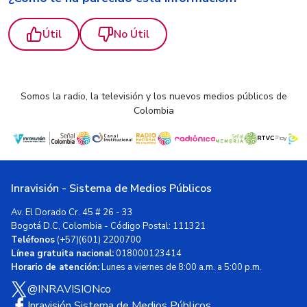
Útil
No Útil
Somos la radio, la televisión y los nuevos medios públicos de
Colombia
Inravisión - Sistema de Medios Públicos
Av. El Dorado Cr. 45 # 26 - 33
Bogotá D.C, Colombia - Código Postal: 111321
Teléfonos
(+57)(601) 2200700
Línea gratuita nacional:
018000123414
Horario de atención:
Lunes a viernes de 8:00 a.m. a 5:00 p.m.
@INRAVISIONco
Inravisión Sistema de Medios Públicos