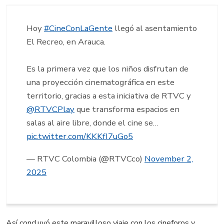
Hoy
#CineConLaGente
llegó al asentamiento
El Recreo, en Arauca.
Es la primera vez que los niños disfrutan de
una proyección cinematográfica en este
territorio, gracias a esta iniciativa de RTVC y
@RTVCPlay
que transforma espacios en
salas al aire libre, donde el cine se…
pic.twitter.com/KKKfI7uGo5
— RTVC Colombia (@RTVCco)
November 2,
2025
Así concluyó este maravilloso viaje con los cineforos y