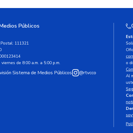
 Medios Públicos
Est
 Postal: 111321
Sol
0
Ofic
000123414
cor
viernes de 8:00 a.m. a 5:00 p.m.
o di
Con
avisión Sistema de Medios Públicos
@rtvcco
Al 
ust
Seg
Cor
not
Den
soy
Polí