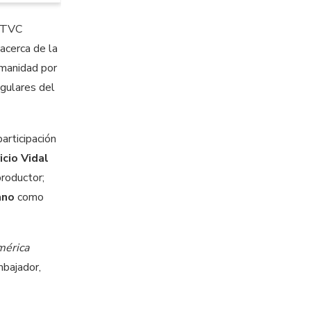
 RTVC
acerca de la
umanidad por
ngulares del
articipación
icio Vidal
roductor;
ano
como
mérica
mbajador,