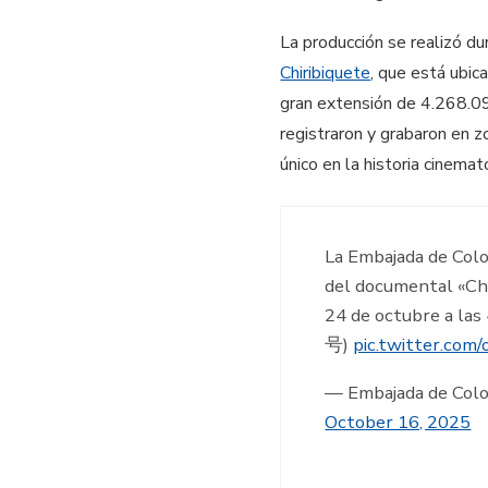
La producción se realizó d
Chiribiquete
, que está ubi
gran extensión de 4.268.09
registraron y grabaron en z
único en la historia cinema
La Embajada de Col
del documental «Chi
24 de octubre a l
号)
pic.twitter.com
— Embajada de 
October 16, 2025