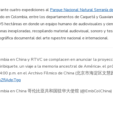
urante cuatro expediciones al
Parque Nacional Natural Serranía d
cado en Colombia, entre los departamentos de Caquetá y Guaviare
5 hectáreas en donde un equipo humano de audiovisuales y cient
onas inexploradas, recopilando material audiovisual, sonoro y tes
tográfica documental del arte rupestre nacional e internacional.
ombia en China y RTVC se complacen en anunciar la proyecc
ribiquete, un viaje a la memoria ancestral de América», el p
as 4:00 p.m. en el Archivo Fílmico de China (北京市海淀区
/oZfiAdpTgq
Colombia en China 哥伦比亚共和国驻华大使馆 (@EmbColChina)