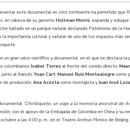
resentar este documental en otro continente ha permitido que
s, en cabeza de su gerente
Hollman Morris
, expanda y eduque 
estre hallado en un parque natural declarado Patrimonio de la H
a importancia cultural y natural de uno de los espacios más si
ibiquete.
n un gran valor científico y documental, en el que se destaca la p
tas colombianos
Isabel Torres
al frente del sonido directo;
Maur
, junto al francés
Yoan Cart
;
Manuel Ruiz Montealegre
como p
e de producción;
Ana Acosta
como montajista y
Juan José Loz
l documental
‘Chiribiquete, un viaje a la memoria ancestral de A
unción, con el apoyo de la Embajada de Colombia en China y su e
octubre a las 4:00 p. m., en el Teatro Archivo Fílmico de Beijing.