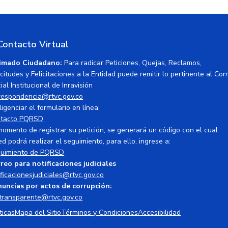
Contacto Virtual
imado Ciudadano:
Para radicar Peticiones, Quejas, Reclamos,
icitudes y Felicitaciones a la Entidad puede remitir lo pertinente al Cor
ial Institucional de Inravisión
respondencia@rtvc.gov.co
ligenciar el formulario en línea:
tacto PQRSD
momento de registrar su petición, se generará un código con el cual
ed podrá realizar el seguimiento, para ello, ingrese a:
uimiento de PQRSD
reo para notificaciones judiciales
ificacionesjudiciales@rtvc.gov.co
uncias por actos de corrupción:
transparente@rtvc.gov.co
ticas
Mapa del Sitio
Términos y Condiciones
Accesibilidad