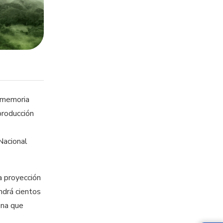
a memoria
producción
Nacional
a proyección
endrá cientos
ena que