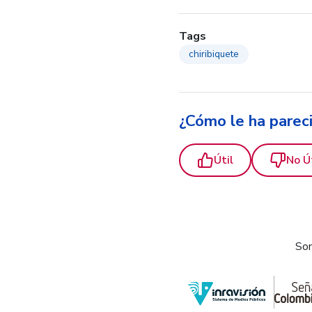
Tags
chiribiquete
¿Cómo le ha parec
Útil
No Ú
Som