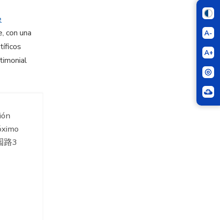
e
, con una
A-
íficos
A+
timonial
ión
róximo
文慧园路3