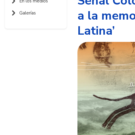
Señal Colo
En los medios
a la memo
Galerías
Latina’