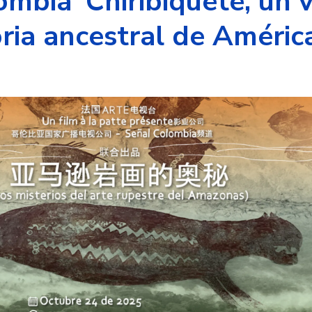
mbia ‘Chiribiquete, un v
ria ancestral de Améric