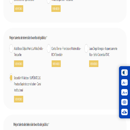
A-
A+