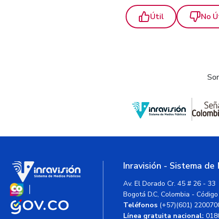
Útil
No Ú
Som
Inravisión - Sistema de
Av. El Dorado Cr. 45 # 26 - 33
Bogotá D.C, Colombia - Código
Teléfonos
(+57)(601) 220070
Línea gratuita nacional:
018