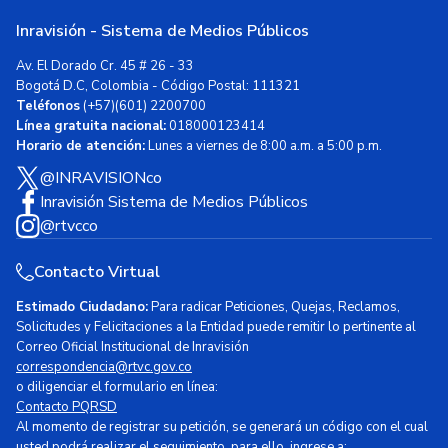
Inravisión - Sistema de Medios Públicos
Av. El Dorado Cr. 45 # 26 - 33
Bogotá D.C, Colombia - Código Postal: 111321
Teléfonos
(+57)(601) 2200700
Línea gratuita nacional:
018000123414
Horario de atención:
Lunes a viernes de 8:00 a.m. a 5:00 p.m.
@INRAVISIONco
Inravisión Sistema de Medios Públicos
@rtvcco
Contacto Virtual
Estimado Ciudadano:
Para radicar Peticiones, Quejas, Reclamos,
Solicitudes y Felicitaciones a la Entidad puede remitir lo pertinente al
Correo Oficial Institucional de Inravisión
correspondencia@rtvc.gov.co
o diligenciar el formulario en línea:
Contacto PQRSD
Al momento de registrar su petición, se generará un código con el cual
usted podrá realizar el seguimiento, para ello, ingrese a: