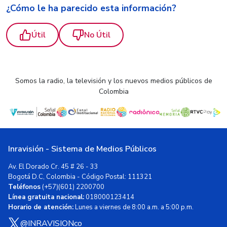
¿Cómo le ha parecido esta información?
Útil
No Útil
Somos la radio, la televisión y los nuevos medios públicos de
Colombia
Inravisión - Sistema de Medios Públicos
Av. El Dorado Cr. 45 # 26 - 33
Bogotá D.C, Colombia - Código Postal: 111321
Teléfonos
(+57)(601) 2200700
Línea gratuita nacional:
018000123414
Horario de atención:
Lunes a viernes de 8:00 a.m. a 5:00 p.m.
@INRAVISIONco