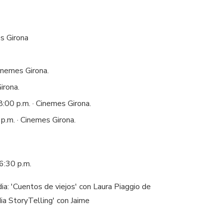
es Girona
inemes Girona.
irona.
8:00 p.m. · Cinemes Girona.
p.m. · Cinemes Girona.
6:30 p.m.
a: 'Cuentos de viejos' con Laura Piaggio de
ia StoryTelling' con Jaime