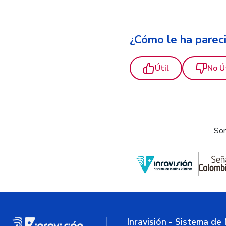
¿Cómo le ha parec
Útil
No Ú
Som
Inravisión - Sistema de