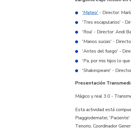
'Mateo'
- Director: Mar
'Tres escapularios' - Di
'Roa' - Director: Andi B
'Manos sucias' - Direct
'Antes del fuego' - Dir
'Pa, por mis hijos lo q
'Shakespeare' - Directo
Presentación Transmedi
Mágico y real 3.0 - Transm
Esta actividad está compue
Piaggiodematei, 'Paciente' 
Tenorio, Coordinador Gene