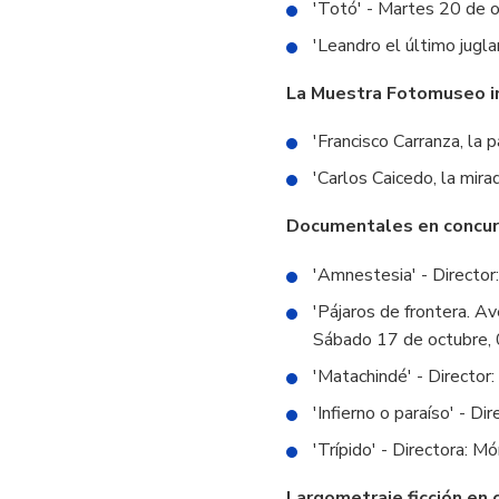
'Totó' - Martes 20 de o
'Leandro el último jugla
La Muestra Fotomuseo in
'Francisco Carranza, la 
'Carlos Caicedo, la mira
Documentales en concur
'Amnestesia' - Director
'Pájaros de frontera. Av
Sábado 17 de octubre, 
'Matachindé' - Director
'Infierno o paraíso' - D
'Trípido' - Directora: 
Largometraje ficción en 