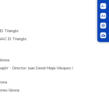
A-
A+
 El Triangle
FNAC El Triangle.
irona.
ajón' - Director: Juan David Mejía Vásquez /
irona
nemes Girona
.