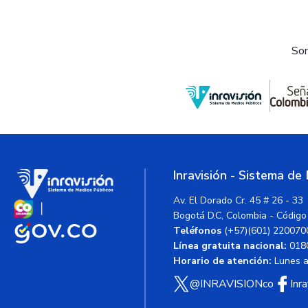
Som
Inravisión - Sistema de
Av. El Dorado Cr. 45 # 26 - 33
Bogotá D.C, Colombia - Código
Teléfonos
(+57)(601) 220070
Línea gratuita nacional:
018
Horario de atención:
Lunes a 
@INRAVISIONco
Inr