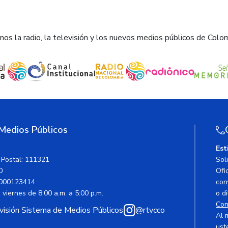
os la radio, la televisión y los nuevos medios públicos de Colo
 Medios Públicos
Est
 Postal: 111321
Sol
0
Ofic
000123414
cor
viernes de 8:00 a.m. a 5:00 p.m.
o di
Con
avisión Sistema de Medios Públicos
@rtvcco
Al 
ust