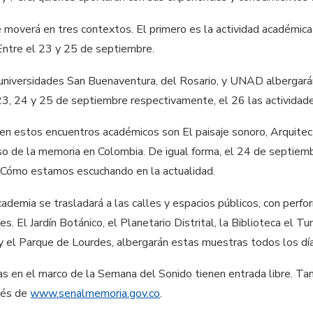
 moverá en tres contextos. El primero es la actividad académica 
 Entre el 23 y 25 de septiembre.
universidades San Buenaventura, del Rosario, y UNAD albergarán
 23, 24 y 25 de septiembre respectivamente, el 26 las actividad
n estos encuentros académicos son El paisaje sonoro, Arquitectu
so de la memoria en Colombia. De igual forma, el 24 de septiembr
n Cómo estamos escuchando en la actualidad.
academia se trasladará a las calles y espacios públicos, con per
s. El Jardín Botánico, el Planetario Distrital, la Biblioteca el T
y el Parque de Lourdes, albergarán estas muestras todos los dí
s en el marco de la Semana del Sonido tienen entrada libre. T
vés de
www.senalmemoria.gov.co
.