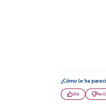
¿Cómo le ha parec
Útil
No Ú