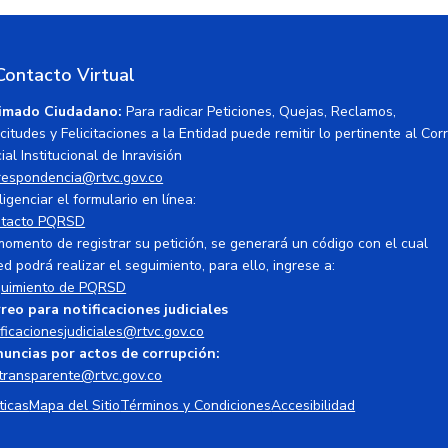
Contacto Virtual
imado Ciudadano:
Para radicar Peticiones, Quejas, Reclamos,
icitudes y Felicitaciones a la Entidad puede remitir lo pertinente al Cor
ial Institucional de Inravisión
respondencia@rtvc.gov.co
ligenciar el formulario en línea:
tacto PQRSD
momento de registrar su petición, se generará un código con el cual
ed podrá realizar el seguimiento, para ello, ingrese a:
uimiento de PQRSD
reo para notificaciones judiciales
ificacionesjudiciales@rtvc.gov.co
uncias por actos de corrupción:
transparente@rtvc.gov.co
ticas
Mapa del Sitio
Términos y Condiciones
Accesibilidad