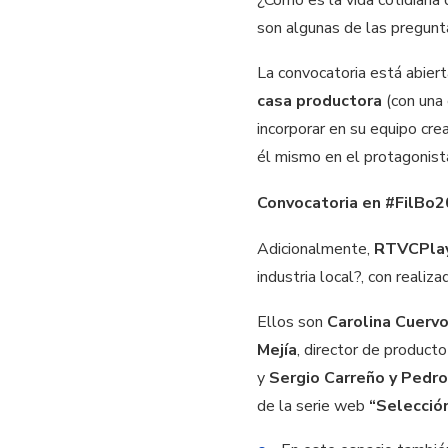
son algunas de las pregun
La convocatoria está abier
casa productora
(con una 
incorporar en su equipo cre
él mismo en el protagonist
Convocatoria en #FilBo
Adicionalmente,
RTVCPla
industria local?, con real
Ellos son
Carolina Cuerv
Mejía
, director de product
y
Sergio Carreño y Pedro
de la serie web
“Selección