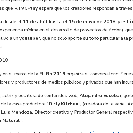
tas que
RTVCPlay
espera que los creadores respondan a través
ta desde el
11 de abril hasta el 15 de mayo de 2018,
y está 
experiencia mínima en el desarrollo de proyectos de ficción), que 
ativo a un
youtuber,
que no solo aporte su tono particular a la p
a.
2018
y
en el marco de la
FILBo 2018
organiza el conversatorio: Serie
izadores y productores de medios públicos y privados que han inc
o
, actriz y escritora de contenidos web;
Alejandro Escobar
, ger
o de la casa productora
“Dirty Kitchen”,
(creadora de la serie “
 Luis Mendoza,
Director creativo y Productor General respect
 Natural”.