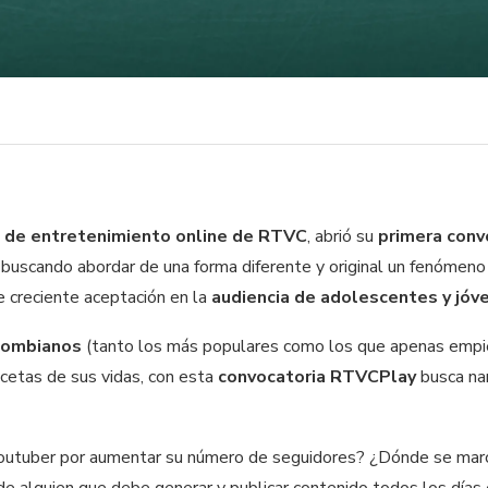
 de entretenimiento online de RTVC
, abrió su
primera conv
, buscando abordar de una forma diferente y original un fenóme
e creciente aceptación en la
audiencia de adolescentes y jóve
lombianos
(tanto los más populares como los que apenas empie
acetas de sus vidas, con esta
convocatoria RTVCPlay
busca na
outuber por aumentar su número de seguidores? ¿Dónde se marca 
 de alguien que debe generar y publicar contenido todos los dí