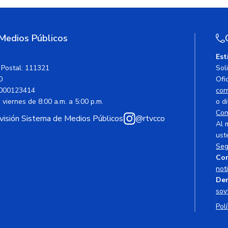
 Medios Públicos
Est
 Postal: 111321
Sol
0
Ofic
000123414
cor
viernes de 8:00 a.m. a 5:00 p.m.
o di
Con
avisión Sistema de Medios Públicos
@rtvcco
Al 
ust
Seg
Cor
not
Den
soy
Polí