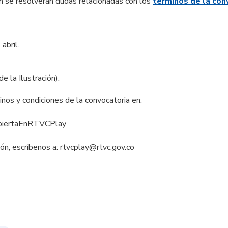
n se resolverán dudas relacionadas con los
términos de la con
abril.
e la Ilustración).
nos y condiciones de la convocatoria en:
aAbiertaEnRTVCPlay
ón, escríbenos a: rtvcplay@rtvc.gov.co