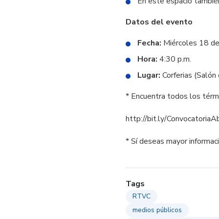
En este espacio tambié
Datos del evento
Fecha:
Miércoles 18 de 
Hora:
4:30 p.m.
Lugar:
Corferias (Salón d
* Encuentra todos los térmi
http://bit.ly/Convocatori
* Sí deseas mayor informaci
Tags
RTVC
medios públicos