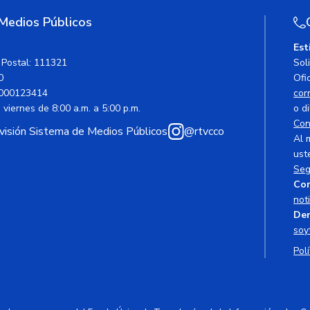
 Medios Públicos
Est
 Postal: 111321
Sol
0
Ofic
000123414
cor
viernes de 8:00 a.m. a 5:00 p.m.
o di
Con
avisión Sistema de Medios Públicos
@rtvcco
Al 
ust
Seg
Cor
not
Den
soy
Polí