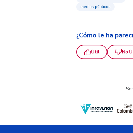
medios públicos
¿Cómo le ha parec
Útil
No Ú
Som