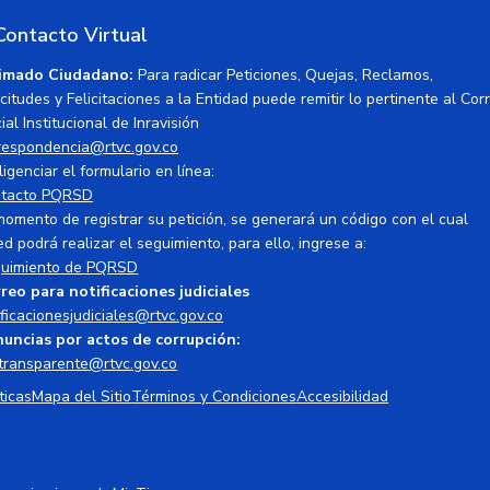
Contacto Virtual
imado Ciudadano:
Para radicar Peticiones, Quejas, Reclamos,
icitudes y Felicitaciones a la Entidad puede remitir lo pertinente al Cor
ial Institucional de Inravisión
respondencia@rtvc.gov.co
ligenciar el formulario en línea:
tacto PQRSD
momento de registrar su petición, se generará un código con el cual
ed podrá realizar el seguimiento, para ello, ingrese a:
uimiento de PQRSD
reo para notificaciones judiciales
ificacionesjudiciales@rtvc.gov.co
uncias por actos de corrupción:
transparente@rtvc.gov.co
ticas
Mapa del Sitio
Términos y Condiciones
Accesibilidad