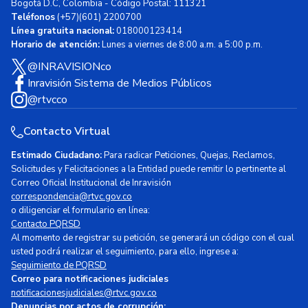
Bogotá D.C, Colombia - Código Postal: 111321
Teléfonos
(+57)(601) 2200700
Línea gratuita nacional:
018000123414
Horario de atención:
Lunes a viernes de 8:00 a.m. a 5:00 p.m.
@INRAVISIONco
Inravisión Sistema de Medios Públicos
@rtvcco
Contacto Virtual
Estimado Ciudadano:
Para radicar Peticiones, Quejas, Reclamos,
Solicitudes y Felicitaciones a la Entidad puede remitir lo pertinente al
Correo Oficial Institucional de Inravisión
correspondencia@rtvc.gov.co
o diligenciar el formulario en línea:
Contacto PQRSD
Al momento de registrar su petición, se generará un código con el cual
usted podrá realizar el seguimiento, para ello, ingrese a:
Seguimiento de PQRSD
Correo para notificaciones judiciales
notificacionesjudiciales@rtvc.gov.co
Denuncias por actos de corrupción: