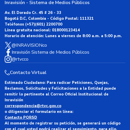
Inravisión - Sistema de Medios Públicos
Av. El Dorado Cr. 45 # 26 - 33
Bogotá D.C, Colombia - Código Postal: 111321
Teléfonos
(+57)(601) 2200700
Línea gratuita nacional:
018000123414
Horario de atención:
Lunes a viernes de 8:00 a.m. a 5:00 p.m.
@INRAVISIONco
Inravisión Sistema de Medios Públicos
@rtvcco
Contacto Virtual
Estimado Ciudadano:
Para radicar Peticiones, Quejas,
Reclamos, Solicitudes y Felicitaciones a la Entidad puede
remitir lo pertinente al Correo Oficial Institucional de
Inravisión
correspondencia@rtvc.gov.co
o diligenciar el formulario en línea:
Contacto PQRSD
Al momento de registrar su petición, se generará un código
con el cual usted podrá realizar el seguimiento, para ello,