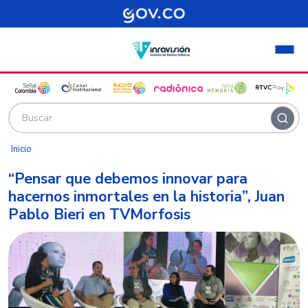
Pasar al contenido principal
Inicio
“Pensar que debemos innovar para
hacernos inmortales en la historia”, Juan
Pablo Bieri en TVMorfosis