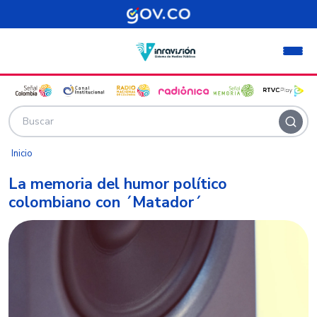
Pasar al contenido principal
Inicio
La memoria del humor político
colombiano con ´Matador´