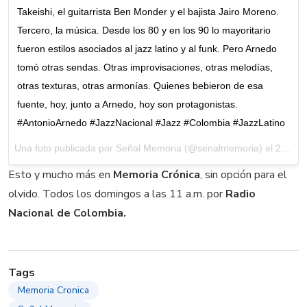
Takeishi, el guitarrista Ben Monder y el bajista Jairo Moreno.
Tercero, la música. Desde los 80 y en los 90 lo mayoritario
fueron estilos asociados al jazz latino y al funk. Pero Arnedo
tomó otras sendas. Otras improvisaciones, otras melodías,
otras texturas, otras armonías. Quienes bebieron de esa
fuente, hoy, junto a Arnedo, hoy son protagonistas.
#AntonioArnedo #JazzNacional #Jazz #Colombia #JazzLatino
Una foto publicada por Señal Memoria (@senalmemoria) el
25 de Jul de 2016 a la(s) 3:27 PDT
Esto y mucho más en
Memoria Crónica
, sin opción para el
olvido. Todos los domingos a las 11 a.m. por
Radio
Nacional de Colombia.
Tags
Memoria Cronica