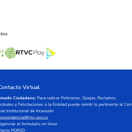
mbia
Contacto Virtual
imado Ciudadano:
Para radicar Peticiones, Quejas, Reclamos,
icitudes y Felicitaciones a la Entidad puede remitir lo pertinente al Cor
ial Institucional de Inravisión
respondencia@rtvc.gov.co
ligenciar el formulario en línea:
tacto PQRSD