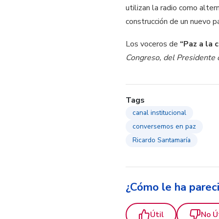
utilizan la radio como alte
construcción de un nuevo paí
Los voceros de
“Paz a la 
Congreso, del Presidente 
Tags
canal institucional
conversemos en paz
Ricardo Santamaría
¿Cómo le ha parec
Útil
No Ú