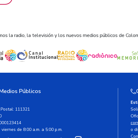
os la radio, la televisión y los nuevos medios públicos de Colo
 Medios Públicos
Est
 Postal: 111321
Sol
0
Ofic
000123414
cor
viernes de 8:00 a.m. a 5:00 p.m.
o di
Con