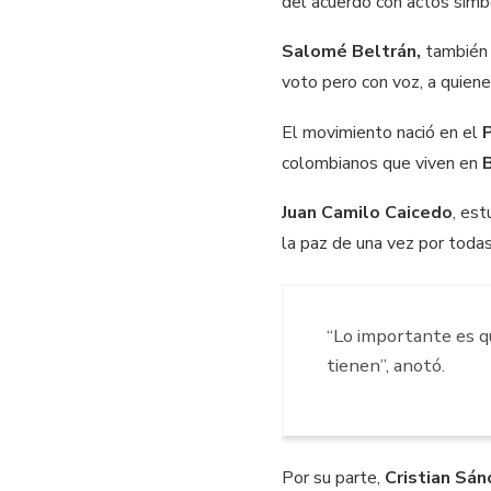
del acuerdo con actos simb
Salomé Beltrán,
también 
voto pero con voz, a quienes
El movimiento nació en el
colombianos que viven en
Juan Camilo Caicedo
, es
la paz de una vez por todas
“Lo importante es qu
tienen”, anotó.
Por su parte,
Cristian Sán