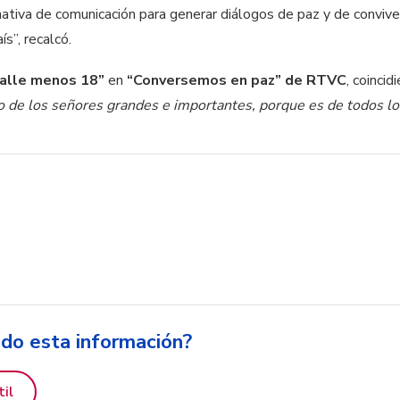
rnativa de comunicación para generar diálogos de paz y de conviven
s”, recalcó.
calle menos 18”
en
“Conversemos en paz” de RTVC
, coinci
o de los señores grandes e importantes, porque es de todos lo
ido esta información?
til