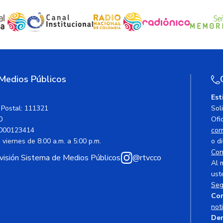
 Medios Públicos
Est
 Postal: 111321
Sol
0
Ofic
000123414
cor
viernes de 8:00 a.m. a 5:00 p.m.
o di
Con
avisión Sistema de Medios Públicos
@rtvcco
Al 
ust
Seg
Cor
not
Den