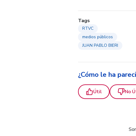
Tags
RTVC
medios públicos
JUAN PABLO BIERI
¿Cómo le ha parec
Útil
No Ú
Som