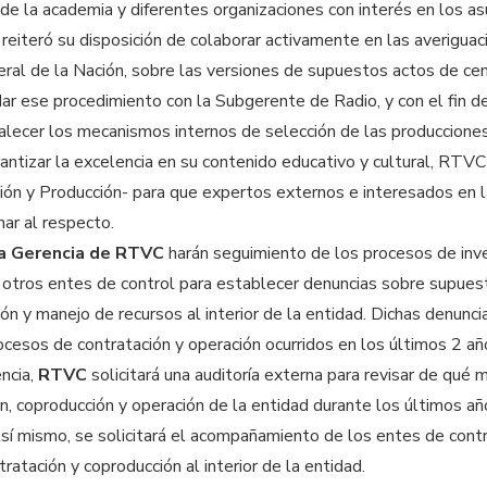
de la academia y diferentes organizaciones con interés en los as
reiteró su disposición de colaborar activamente en las averigua
eral de la Nación, sobre las versiones de supuestos actos de ce
dar ese procedimiento con la Subgerente de Radio, y con el fin de
talecer los mecanismos internos de selección de las produccione
antizar la excelencia en su contenido educativo y cultural, RTVC 
ón y Producción- para que expertos externos e interesados en l
nar al respecto.
 la Gerencia de RTVC
harán seguimiento de los procesos de inves
 otros entes de control para establecer denuncias sobre supues
ón y manejo de recursos al interior de la entidad. Dichas denunc
rocesos de contratación y operación ocurridos en los últimos 2 añ
ncia,
RTVC
solicitará una auditoría externa para revisar de qué
ón, coproducción y operación de la entidad durante los últimos añ
sí mismo, se solicitará el acompañamiento de los entes de contr
atación y coproducción al interior de la entidad.