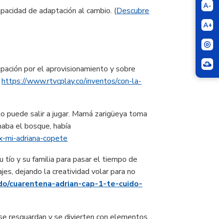
A-
pacidad de adaptación al cambio. (
Descubre
A+
upación por el aprovisionamiento y sobre
.
https://www.rtvcplay.co/inventos/con-la-
o puede salir a jugar. Mamá zarigüeya toma
rmaba el bosque, había
-x-mi-adriana-copete
 tío y su familia para pasar el tiempo de
es, dejando la creatividad volar para no
ndo/cuarentena-adrian-cap-1-te-cuido-
se resguardan y se divierten con elementos