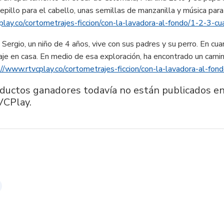
 cepillo para el cabello, unas semillas de manzanilla y música para
play.co/cortometrajes-ficcion/con-la-lavadora-al-fondo/1-2-3-c
.
Sergio, un niño de 4 años, vive con sus padres y su perro. En c
aje en casa. En medio de esa exploración, ha encontrado un cami
://www.rtvcplay.co/cortometrajes-ficcion/con-la-lavadora-al-fon
ductos ganadores todavía no están publicados en
VCPlay.