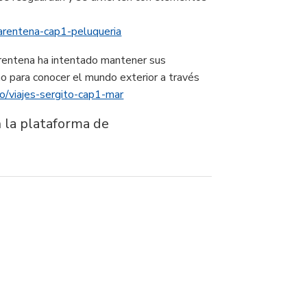
uarentena-cap1-peluqueria
uarentena ha intentado mantener sus
no para conocer el mundo exterior a través
do/viajes-sergito-cap1-mar
 la plataforma de