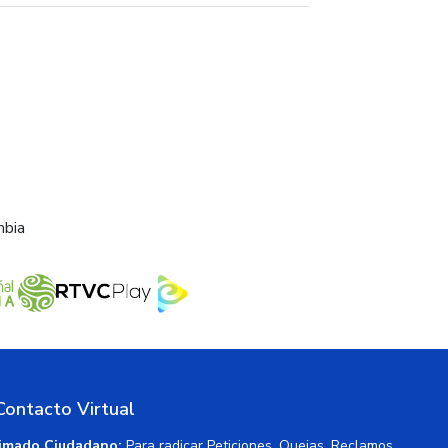
mbia
Contacto Virtual
imado Ciudadano:
Para radicar Peticiones, Quejas, Reclamos,