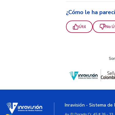
¿Cómo le ha parec
Útil
No Ú
Som
Inravisión - Sistema de
Av. El Dorado Cr. 45 # 26 - 33