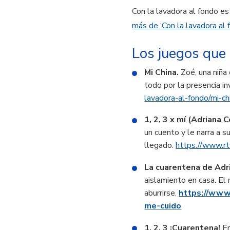
Con la lavadora al fondo es
más de ‘Con la lavadora al 
Los juegos que
Mi China.
Zoé, una niña
todo por la presencia in
lavadora-al-fondo/mi-c
1, 2, 3 x mí (Adriana 
un cuento y le narra a s
llegado.
https://www.rt
La cuarentena de Adr
aislamiento en casa. El
aburrirse.
https://www.
me-cuido
1, 2, 3 ¡Cuarentena!
En