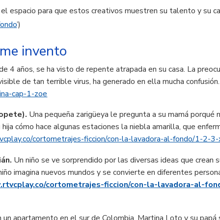
 el espacio para que estos creativos muestren su talento y su ca
fondo
’)
 me invento
 de 4 años, se ha visto de repente atrapada en su casa. La preoc
visible de tan terrible virus, ha generado en ella mucha confusión
hina-cap-1-zoe
Copete).
Una pequeña zarigüeya le pregunta a su mamá porqué n
u hija cómo hace algunas estaciones la niebla amarilla, que enfe
vcplay.co/cortometrajes-ficcion/con-la-lavadora-al-fondo/1-2-3
ián.
Un niño se ve sorprendido por las diversas ideas que crean su
 niño imagina nuevos mundos y se convierte en diferentes personaj
rtvcplay.co/cortometrajes-ficcion/con-la-lavadora-al-fo
 un apartamento en el sur de Colombia, Martina Loto y su papá 