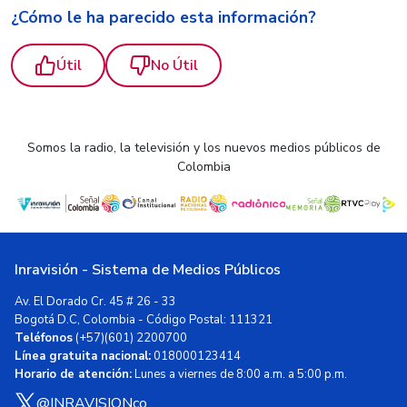
¿Cómo le ha parecido esta información?
Útil
No Útil
Somos la radio, la televisión y los nuevos medios públicos de
Colombia
Inravisión - Sistema de Medios Públicos
Av. El Dorado Cr. 45 # 26 - 33
Bogotá D.C, Colombia - Código Postal: 111321
Teléfonos
(+57)(601) 2200700
Línea gratuita nacional:
018000123414
Horario de atención:
Lunes a viernes de 8:00 a.m. a 5:00 p.m.
@INRAVISIONco