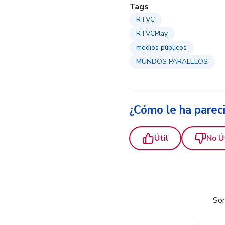
Tags
RTVC
RTVCPlay
medios públicos
MUNDOS PARALELOS
¿Cómo le ha parec
Útil
No Ú
Som