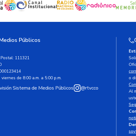
 Medios Públicos
Est
 Postal: 111321
Sol
0
Ofic
000123414
cor
viernes de 8:00 a.m. a 5:00 p.m.
o di
Con
avisión Sistema de Medios Públicos
@rtvcco
Al 
ust
Seg
Cor
not
Den
soy