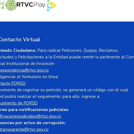
Contacto Virtual
imado Ciudadano:
Para radicar Peticiones, Quejas, Reclamos,
icitudes y Felicitaciones a la Entidad puede remitir lo pertinente al Cor
ial Institucional de Inravisión
respondencia@rtvc.gov.co
ligenciar el formulario en línea:
tacto PQRSD
momento de registrar su petición, se generará un código con el cual
ed podrá realizar el seguimiento, para ello, ingrese a:
uimiento de PQRSD
reo para notificaciones judiciales
ificacionesjudiciales@rtvc.gov.co
uncias por actos de corrupción:
transparente@rtvc.gov.co