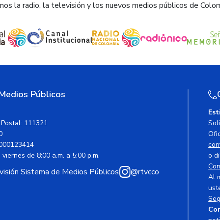
os la radio, la televisión y los nuevos medios públicos de Colo
 Medios Públicos
Est
 Postal: 111321
Sol
0
Ofic
000123414
cor
viernes de 8:00 a.m. a 5:00 p.m.
o di
Con
avisión Sistema de Medios Públicos
@rtvcco
Al 
ust
Seg
Cor