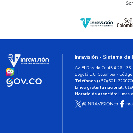
Som
Inravisión - Sistema de
Av. El Dorado Cr. 45 # 26 - 33
Bogotá D.C, Colombia - Código
Teléfonos
(+57)(601) 220070
Línea gratuita nacional:
018
Horario de atención:
Lunes a 
@INRAVISIONco
Inr