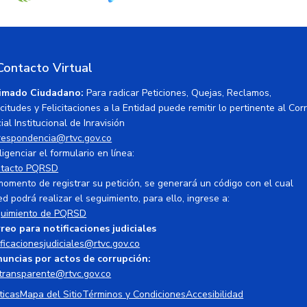
Contacto Virtual
imado Ciudadano:
Para radicar Peticiones, Quejas, Reclamos,
icitudes y Felicitaciones a la Entidad puede remitir lo pertinente al Cor
ial Institucional de Inravisión
respondencia@rtvc.gov.co
ligenciar el formulario en línea:
tacto PQRSD
momento de registrar su petición, se generará un código con el cual
ed podrá realizar el seguimiento, para ello, ingrese a:
uimiento de PQRSD
reo para notificaciones judiciales
ificacionesjudiciales@rtvc.gov.co
uncias por actos de corrupción:
transparente@rtvc.gov.co
ticas
Mapa del Sitio
Términos y Condiciones
Accesibilidad