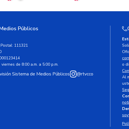
 Medios Públicos
Est
 Postal: 111321
Sol
0
Ofic
000123414
cor
viernes de 8:00 a.m. a 5:00 p.m.
o di
Con
avisión Sistema de Medios Públicos
@rtvcco
Al 
ust
Seg
Cor
not
Den
soy
Polí