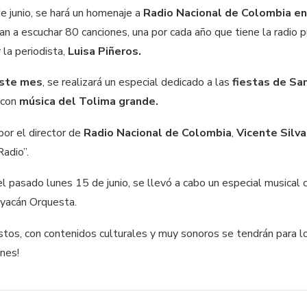
de junio, se hará un homenaje a
Radio Nacional de Colombia en
 van a escuchar 80 canciones, una por cada año que tiene la radi
 la periodista,
Luisa Piñeros.
este mes
, se realizará un especial dedicado a las
fiestas de Sa
a
con
música del Tolima grande.
por el director de
Radio Nacional de Colombia
,
Vicente Silva
adio”.
l pasado lunes 15 de junio, se llevó a cabo un especial musical
ayacán Orquesta.
stos, con contenidos culturales y muy sonoros se tendrán para l
ones!