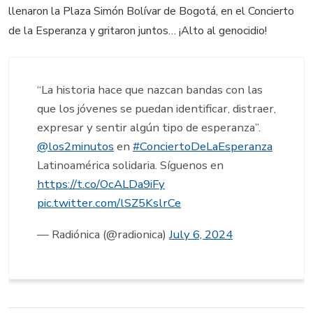
llenaron la Plaza Simón Bolívar de Bogotá, en el Concierto
de la Esperanza y gritaron juntos… ¡Alto al genocidio!
“La historia hace que nazcan bandas con las
que los jóvenes se puedan identificar, distraer,
expresar y sentir algún tipo de esperanza”.
@los2minutos
en
#ConciertoDeLaEsperanza
Latinoamérica solidaria. Síguenos en
https://t.co/OcALDa9iFy
pic.twitter.com/lSZ5KslrCe
— Radiónica (@radionica)
July 6, 2024