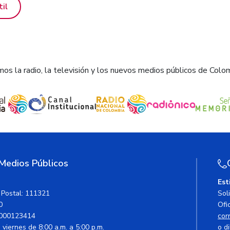
til
os la radio, la televisión y los nuevos medios públicos de Colo
 Medios Públicos
Est
 Postal: 111321
Sol
0
Ofic
000123414
cor
viernes de 8:00 a.m. a 5:00 p.m.
o di