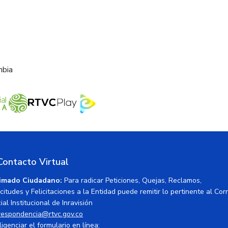
mbia
Contacto Virtual
imado Ciudadano:
Para radicar Peticiones, Quejas, Reclamos,
icitudes y Felicitaciones a la Entidad puede remitir lo pertinente al Cor
ial Institucional de Inravisión
respondencia@rtvc.gov.co
ligenciar el formulario en línea: