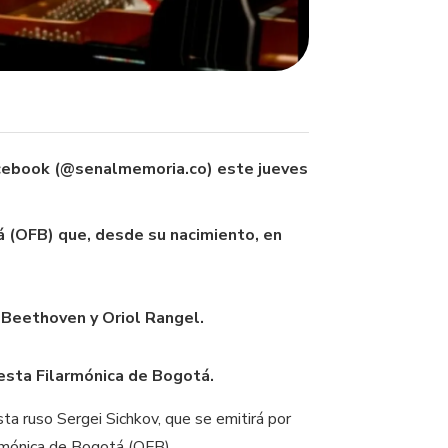
acebook (@senalmemoria.co) este jueves
á (OFB) que, desde su nacimiento, en
, Beethoven y Oriol Rangel.
uesta Filarmónica de Bogotá.
sta ruso Sergei Sichkov, que se emitirá por
rmónica de Bogotá (OFB)