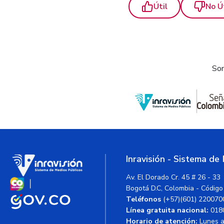
Útil
No Ú
Som
Inravisión - Sistema de
Av. El Dorado Cr. 45 # 26 - 33
Bogotá D.C, Colombia - Código
Teléfonos
(+57)(601) 220070
Línea gratuita nacional:
018
Horario de atención:
Lunes a 