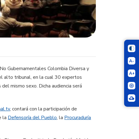
A-
nes No Gubernamentales Colombia Diversa y
A+
el alto tribunal, en la cual 30 expertos
as del mismo sexo. Dicha audiencia será
al.tv
, ​contará con la ​participa​ción de
de la
Defensoría del Pueblo
​, la​
Procuraduría