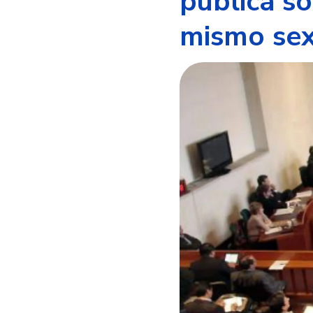
pública so
mismo se