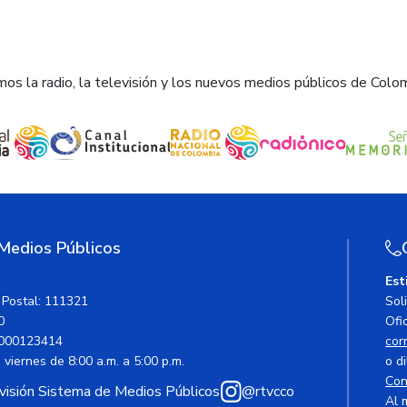
os la radio, la televisión y los nuevos medios públicos de Colo
 Medios Públicos
Est
 Postal: 111321
Sol
0
Ofic
000123414
cor
viernes de 8:00 a.m. a 5:00 p.m.
o di
Con
avisión Sistema de Medios Públicos
@rtvcco
Al 