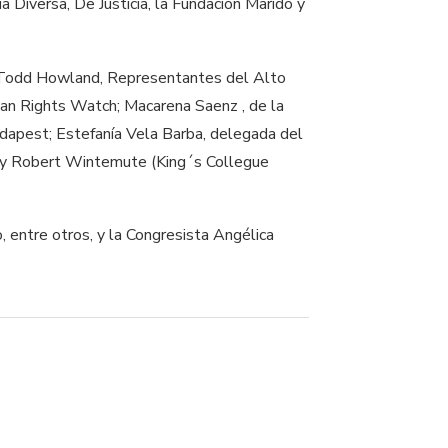
a Diversa, De Justicia, la Fundación Marido y
an Todd Howland​, Representantes del Alto
n Rights Watch​; Macarena Saenz ​, de la​
dapest; Estefanía Vela Barba​, delegada del
aw y Robert Wintemute (King´s Collegue
 entre otros, y la Congresista Angélica