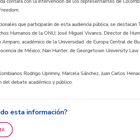
ada contará con la intervención de los representantes de Colombi
Freedom.​
acionales que participarán de esta audiencia pública, se destac
hos Humanos de la ONU​; ​José Miguel Vivanco​, Director de Huma
o Amparo​, académico de la Universidad de Europa Central de Bu
y Docencia de México; Nan Hunter​, de Georgetown University L
lombianos Rodrigo Uprimny, Marcela Sánchez, Juan Carlos Henao​,
n del debate académico y público.
ido esta información?
til