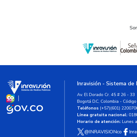
Som
Inravisión - Sistema de
Av. El Dorado Cr. 45 # 26 - 33
Bogotá D.C, Colombia - Código
Teléfonos
(+57)(601) 220070
Línea gratuita nacional:
018
Horario de atención:
Lunes a 
@INRAVISIONco
Inr