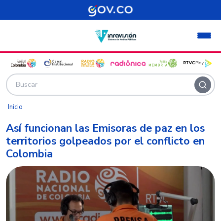
Pasar al contenido principal
Inicio
Así funcionan las Emisoras de paz en los
territorios golpeados por el conflicto en
Colombia