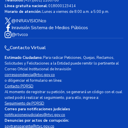
Teléfonos
(+57)(601) 2200700
Línea gratuita nacional:
018000123414
Horario de atención:
Lunes a viernes de 8:00 a.m. a 5:00 p.m.
@INRAVISIONco
Inravisión Sistema de Medios Públicos
@rtvcco
Contacto Virtual
Estimado Ciudadano:
Para radicar Peticiones, Quejas, Reclamos,
Solicitudes y Felicitaciones a la Entidad puede remitir lo pertinente al
Correo Oficial Institucional de Inravisión
correspondencia@rtvc.gov.co
o diligenciar el formulario en línea:
Contacto PQRSD
Al momento de registrar su petición, se generará un código con el cual
usted podrá realizar el seguimiento, para ello, ingrese a:
Seguimiento de PQRSD
Correo para notificaciones judiciales
notificacionesjudiciales@rtvc.gov.co
Denuncias por actos de corrupción:
soytransparente@rtvc.gov.co