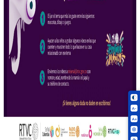
A-
A+