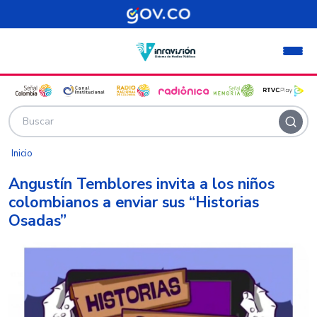
Pasar al contenido principal
Inicio
Angustín Temblores invita a los niños
colombianos a enviar sus “Historias
Osadas”