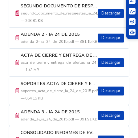
A-
SEGUNDO DOCUMENTO DE RESPUESTAS EXTEMPORANEAS A OBSERVACIONES IA 24 DE 2015
📄
A+
segundo_documento_de_respuestas_ia_24_de_2015.pdf
Descargar
— 263.81 KB
ADENDA 2 - IA 24 DE 2015
📄
Descargar
adenda_2-_ia_24_de_2015.pdf — 381.15 KB
ACTA DE CIERRE Y ENTREGA DE OFERTAS IA 24 DE 2015
📄
acta_de_cierre_y_entrega_de_ofertas_ia_24_de_2015.pdf
Descargar
— 1.43 MB
SOPORTES ACTA DE CIERRE Y ENTREGA DE OFERTAS IA 24 DE 2015
📄
soportes_acta_de_cierre_ia_24_de_2015.pdf
Descargar
— 654.15 KB
ADENDA 3 - IA 24 DE 2015
📄
Descargar
adenda_3-_ia_24_de_2015.pdf — 391.91 KB
CONSOLIDADO INFORMES DE EVALUACION IA 24 DE 2015