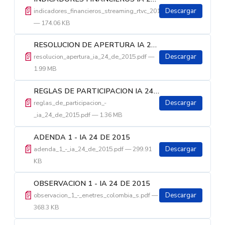
📄
indicadores_financieros_streaming_rtvc_2015.pdf
Descargar
— 174.06 KB
RESOLUCION DE APERTURA IA 24 DE 2015
📄
resolucion_apertura_ia_24_de_2015.pdf —
Descargar
1.99 MB
REGLAS DE PARTICIPACION IA 24 DE 2015
📄
reglas_de_participacion_-
Descargar
_ia_24_de_2015.pdf — 1.36 MB
ADENDA 1 - IA 24 DE 2015
📄
adenda_1_-_ia_24_de_2015.pdf — 299.91
Descargar
KB
OBSERVACION 1 - IA 24 DE 2015
📄
observacion_1_-_enetres_colombia_s.pdf —
Descargar
368.3 KB