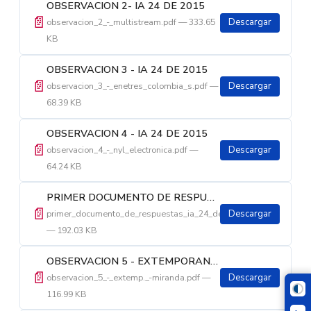
OBSERVACION 2- IA 24 DE 2015
📄
observacion_2_-_multistream.pdf — 333.65
Descargar
KB
OBSERVACION 3 - IA 24 DE 2015
📄
observacion_3_-_enetres_colombia_s.pdf —
Descargar
68.39 KB
OBSERVACION 4 - IA 24 DE 2015
📄
observacion_4_-_nyl_electronica.pdf —
Descargar
64.24 KB
PRIMER DOCUMENTO DE RESPUESTAS A OBSERVACIONES IA 24 DE 2015
📄
primer_documento_de_respuestas_ia_24_de_2015.pdf
Descargar
— 192.03 KB
OBSERVACION 5 - EXTEMPORANEA IA 24 DE 2015
📄
observacion_5_-_extemp._-miranda.pdf —
Descargar
116.99 KB