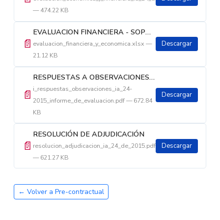
— 474.22 KB
EVALUACION FINANCIERA - SOPORTES IA 24 DE 2015
📄
evaluacion_financiera_y_economica.xlsx —
Descargar
21.12 KB
RESPUESTAS A OBSERVACIONES AL INFORME DE EVALUACIÓN
i_respuestas_observaciones_ia_24-
📄
Descargar
2015_informe_de_evaluacion.pdf — 672.84
KB
RESOLUCIÓN DE ADJUDICACIÓN
📄
resolucion_adjudicacion_ia_24_de_2015.pdf
Descargar
— 621.27 KB
← Volver a Pre-contractual