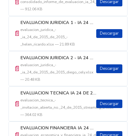
📄
consolidado_informe_de_evaluacion_ia_24_de_2015.pdf
Descargar
— 912.06 KB
EVALUACION JURIDICA 1 - IA 24 DE 2015
evaluacion_juridica_-
📄
Descargar
_ia_24_de_2015_de_2015_-
_helen_ricardo.xlsx — 21.89 KB
EVALUACION JURIDICA 2 - IA 24 DE 2015
evaluacion_juridica_-
📄
Descargar
_ia_24_de_2015_de_2015_diego_cely.xlsx
— 20.48 KB
EVALUACION TECNICA IA 24 DE 2015
evaluacion_tecnica_-
📄
Descargar
_invitacion_abierta_no._24_de_2015_streaming_2.xlsx
— 364.02 KB
EVALUACION FINANCIERA IA 24 DE 2015
📄
evaluacion_economica_y_financiera_ia_24_de_2015.pdf
Descargar