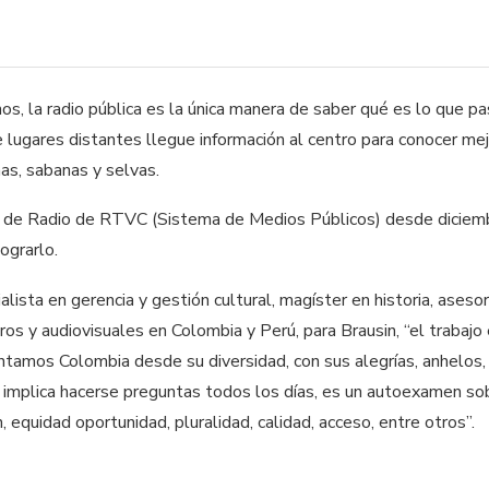
nos, la radio pública es la única manera de saber qué es lo que pa
e lugares distantes llegue información al centro para conocer me
as, sabanas y selvas.
e de Radio de RTVC (Sistema de Medios Públicos) desde diciem
lograrlo.
alista en gerencia y gestión cultural, magíster en historia, aseso
os y audiovisuales en Colombia y Perú, para Brausin, “el trabajo 
ntamos Colombia desde su diversidad, con sus alegrías, anhelos,
o implica hacerse preguntas todos los días, es un autoexamen s
n, equidad oportunidad, pluralidad, calidad, acceso, entre otros”.