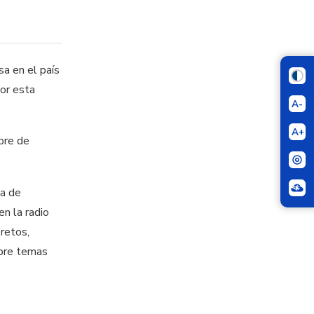
sa en el país
jor esta
A-
A+
bre de
ra de
en la radio
 retos,
obre temas