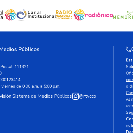
 Medios Públicos
Est
 Postal: 111321
Sol
0
Ofic
000123414
cor
viernes de 8:00 a.m. a 5:00 p.m.
o di
Con
avisión Sistema de Medios Públicos
@rtvcco
Al 
ust
Seg
Cor
not
Den