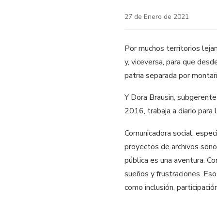
27 de Enero de 2021
Por muchos territorios leja
y, viceversa, para que desd
patria separada por montañ
Y Dora Brausin, subgerent
2016, trabaja a diario para 
Comunicadora social, especi
proyectos de archivos sonor
pública es una aventura. Co
sueños y frustraciones. Es
como inclusión, participació