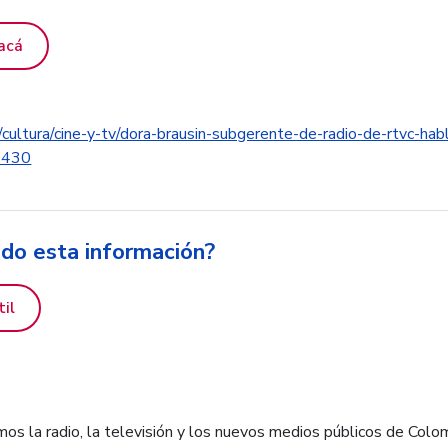
acá
ultura/cine-y-tv/dora-brausin-subgerente-de-radio-de-rtvc-habl
2430
ido esta información?
til
os la radio, la televisión y los nuevos medios públicos de Colo