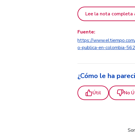
Lee la nota completa 
Fuente:
https://www.eltiempo.com/c
o-publica-en-colombia-56
¿Cómo le ha parec
Útil
No Ú
Som