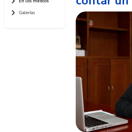
contar un 
En los medios
Galerías