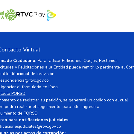
Contacto Virtual
imado Ciudadano:
Para radicar Peticiones, Quejas, Reclamos,
icitudes y Felicitaciones a la Entidad puede remitir lo pertinente al Cor
ial Institucional de Inravisión
respondencia@rtvc.gov.co
ligenciar el formulario en línea:
tacto PQRSD
momento de registrar su petición, se generará un código con el cual
ed podrá realizar el seguimiento, para ello, ingrese a:
uimiento de PQRSD
reo para notificaciones judiciales
ificacionesjudiciales@rtvc.gov.co
uncias por actos de corrupción: