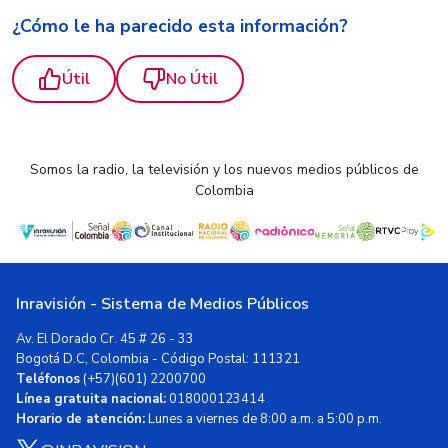
¿Cómo le ha parecido esta información?
Útil
No Útil
Somos la radio, la televisión y los nuevos medios públicos de
Colombia
Inravisión - Sistema de Medios Públicos
Av. El Dorado Cr. 45 # 26 - 33
Bogotá D.C, Colombia - Código Postal: 111321
Teléfonos
(+57)(601) 2200700
Línea gratuita nacional:
018000123414
Horario de atención:
Lunes a viernes de 8:00 a.m. a 5:00 p.m.