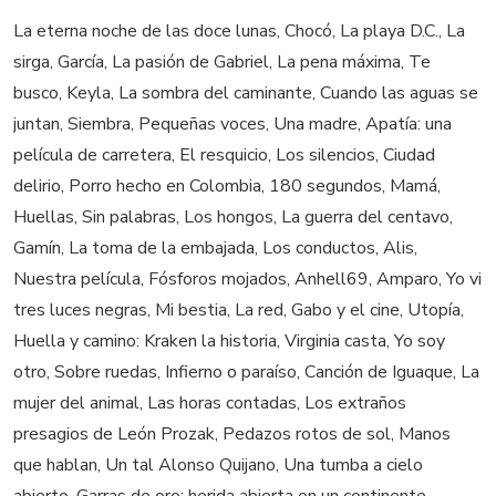
La eterna noche de las doce lunas, Chocó, La playa D.C., La
sirga, García, La pasión de Gabriel, La pena máxima, Te
busco, Keyla, La sombra del caminante, Cuando las aguas se
juntan, Siembra, Pequeñas voces, Una madre, Apatía: una
película de carretera, El resquicio, Los silencios, Ciudad
delirio, Porro hecho en Colombia, 180 segundos, Mamá,
Huellas, Sin palabras, Los hongos, La guerra del centavo,
Gamín, La toma de la embajada, Los conductos, Alis,
Nuestra película, Fósforos mojados, Anhell69, Amparo, Yo vi
tres luces negras, Mi bestia, La red, Gabo y el cine, Utopía,
Huella y camino: Kraken la historia, Virginia casta, Yo soy
otro, Sobre ruedas, Infierno o paraíso, Canción de Iguaque, La
mujer del animal, Las horas contadas, Los extraños
presagios de León Prozak, Pedazos rotos de sol, Manos
que hablan, Un tal Alonso Quijano, Una tumba a cielo
abierto, Garras de oro: herida abierta en un continente,